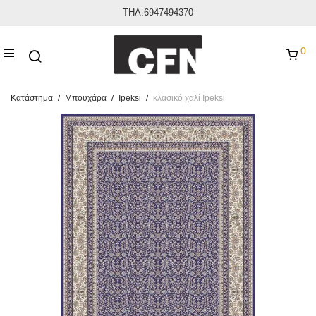
ΤΗΛ.6947494370
0
Κατάστημα
/
Μπουχάρα
/
Ipeksi
/
κλασικό χαλί Ipeksi