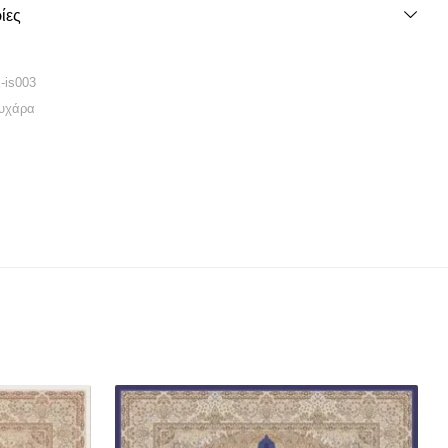
ίες
-is003
υχάρα