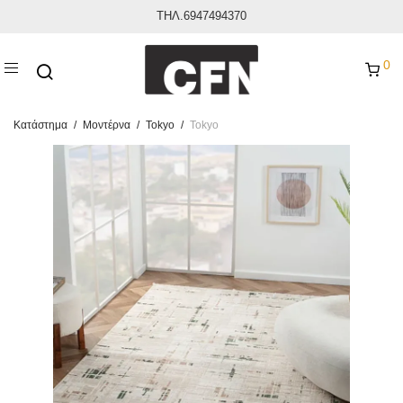
ΤΗΛ.6947494370
0
Κατάστημα
/
Μοντέρνα
/
Tokyo
/
Tokyo