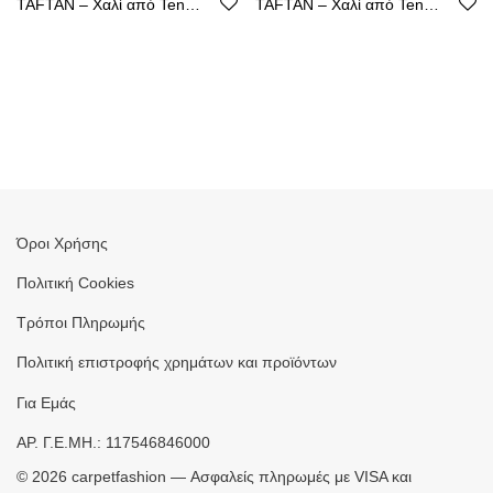
TAFTAN – Χαλί από Tencel με Καθαρή Γραμμή
TAFTAN – Χαλί από Tencel με Καθαρή Γραμμή
Όροι Χρήσης
Πολιτική Cookies
Τρόποι Πληρωμής
Πολιτική επιστροφής χρημάτων και προϊόντων
Για Εμάς
ΑΡ. Γ.Ε.ΜΗ.: 117546846000
©
2026
carpetfashion — Ασφαλείς πληρωμές με VISA και