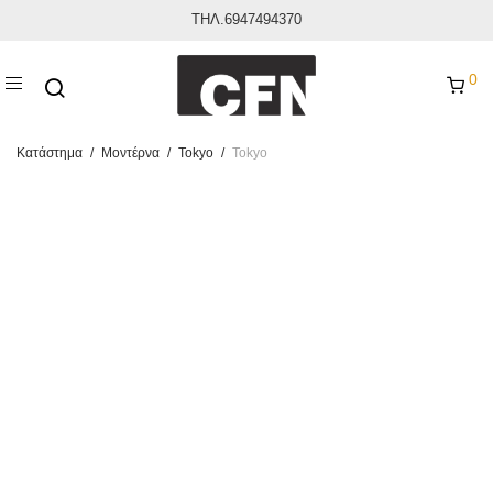
ΤΗΛ.6947494370
0
Κατάστημα
/
Μοντέρνα
/
Tokyo
/
Tokyo