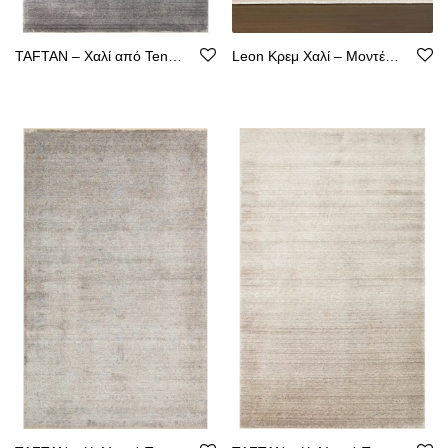
TAFTAN – Χαλί από Tencel με Καθαρή Γραμμή
Leon Κρεμ Χαλί – Μοντέρνος Σχεδιασμός, Ακρυλικό με Βάση από Βαμβάκι