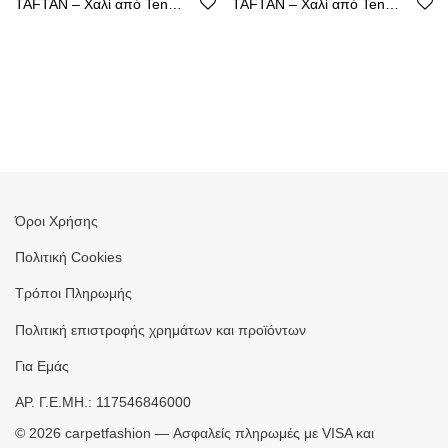
TAFTAN – Χαλί από Tencel με Καθαρή Γραμμή
TAFTAN – Χαλί από Tencel με Καθαρή Γραμμή
Όροι Χρήσης
Πολιτική Cookies
Τρόποι Πληρωμής
Πολιτική επιστροφής χρημάτων και προϊόντων
Για Εμάς
ΑΡ. Γ.Ε.ΜΗ.: 117546846000
©
2026
carpetfashion — Ασφαλείς πληρωμές με VISA και