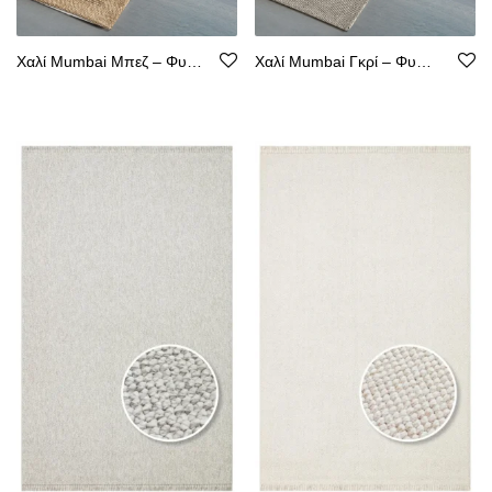
Χαλί Mumbai Μπεζ – Φυσική Όψη Κιλιμιού, Αντιολισθητικό, Υποαλλεργικό
Χαλί Mumbai Γκρί – Φυσική Όψη Κιλιμιού, Αντιολισθητικό, Υποαλλεργικό