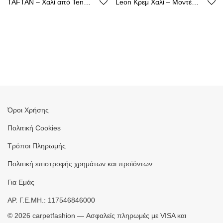
TAFTAN – Χαλί από Tencel με Καθαρή Γραμμή
Leon Κρεμ Χαλί – Μοντέρνος Σχεδιασμός, Ακρυλικό με Βάση από Βαμβάκι
Όροι Χρήσης
Πολιτική Cookies
Τρόποι Πληρωμής
Πολιτική επιστροφής χρημάτων και προϊόντων
Για Εμάς
ΑΡ. Γ.Ε.ΜΗ.: 117546846000
©
2026
carpetfashion — Ασφαλείς πληρωμές με VISA και