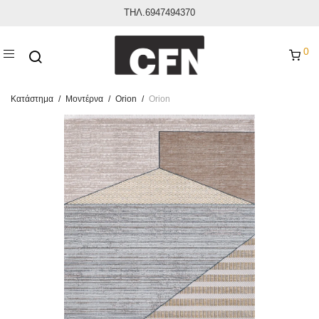
ΤΗΛ.6947494370
0
Κατάστημα
/
Μοντέρνα
/
Orion
/
Orion