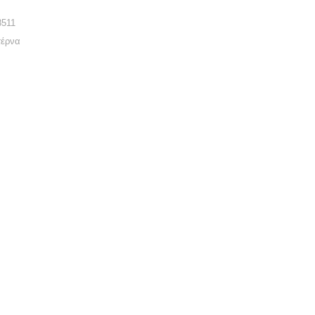
8511
έρνα