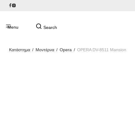
Κατάστημα
/
Μοντέρνα
/
Opera
/
OPERA DV-8511 Mansion