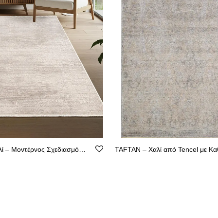
Leon Κρεμ Χαλί – Μοντέρνος Σχεδιασμός, Ακρυλικό με Βάση από Βαμβάκι