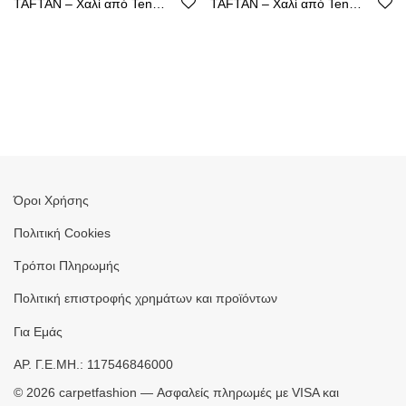
TAFTAN – Χαλί από Tencel με Καθαρή Γραμμή
TAFTAN – Χαλί από Tencel με Καθαρή Γραμμή
Όροι Χρήσης
Πολιτική Cookies
Τρόποι Πληρωμής
Πολιτική επιστροφής χρημάτων και προϊόντων
Για Εμάς
ΑΡ. Γ.Ε.ΜΗ.: 117546846000
©
2026
carpetfashion — Ασφαλείς πληρωμές με VISA και