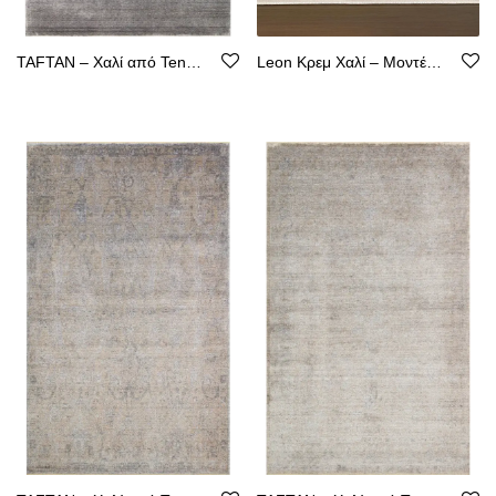
TAFTAN – Χαλί από Tencel με Καθαρή Γραμμή
Leon Κρεμ Χαλί – Μοντέρνος Σχεδιασμός, Ακρυλικό με Βάση από Βαμβάκι