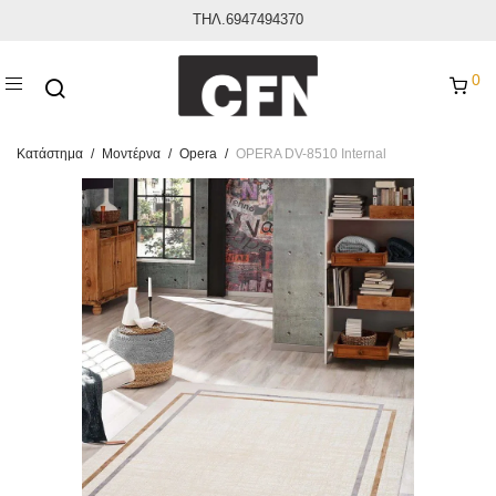
ΤΗΛ.6947494370
0
Κατάστημα
/
Μοντέρνα
/
Opera
/
OPERA DV-8510 Internal