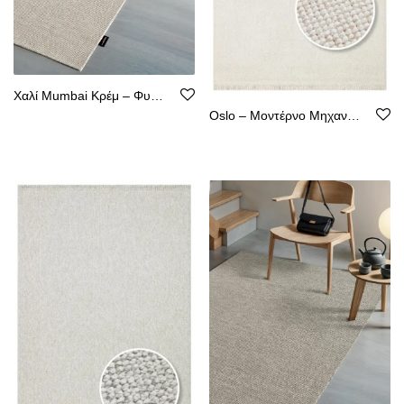
Χαλί Mumbai Κρέμ – Φυσική Όψη Κιλιμιού, Αντιολισθητικό, Υποαλλεργικόm
Oslo – Μοντέρνο Μηχανοποίητο Χαλί από Ψάθα – Χωρίς Χνούδι