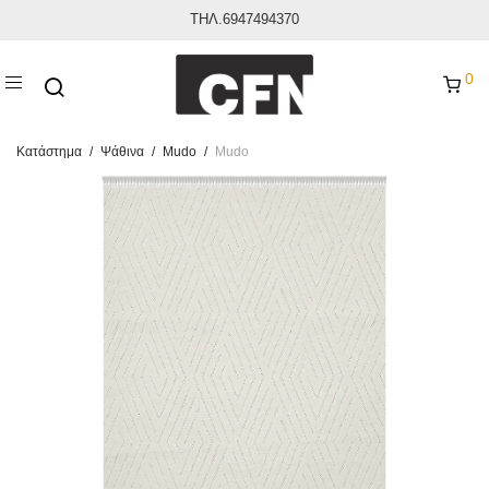
ΤΗΛ.6947494370
0
Κατάστημα
/
Ψάθινα
/
Mudo
/
Mudo