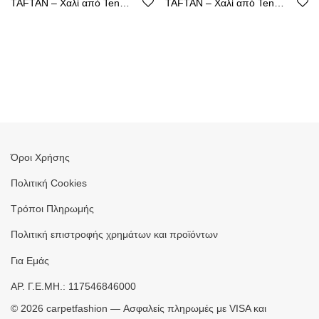
TAFTAN – Χαλί από Tencel με Καθαρή Γραμμή
TAFTAN – Χαλί από Tencel με Καθαρή Γραμμή
Όροι Χρήσης
Πολιτική Cookies
Τρόποι Πληρωμής
Πολιτική επιστροφής χρημάτων και προϊόντων
Για Εμάς
ΑΡ. Γ.Ε.ΜΗ.: 117546846000
©
2026
carpetfashion — Ασφαλείς πληρωμές με VISA και