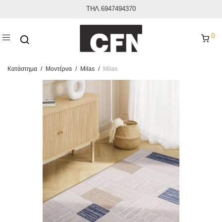
ΤΗΛ.6947494370
0
Κατάστημα
/
Μοντέρνα
/
Milas
/
Milas