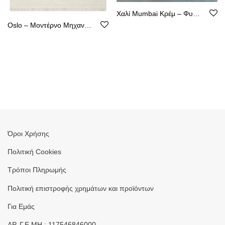
Χαλί Mumbai Κρέμ – Φυσική Όψη Κιλιμιού, Αντιολισθητικό, Υποαλλεργικόm
Oslo – Μοντέρνο Μηχανοποίητο Χαλί από Ψάθα – Χωρίς Χνούδι
Όροι Χρήσης
Πολιτική Cookies
Τρόποι Πληρωμής
Πολιτική επιστροφής χρημάτων και προϊόντων
Για Εμάς
ΑΡ. Γ.Ε.ΜΗ.: 117546846000