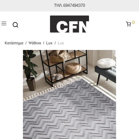
ΤΗΛ.6947494370
0
Κατάστημα
/
Ψάθινα
/
Lux
/
Lux