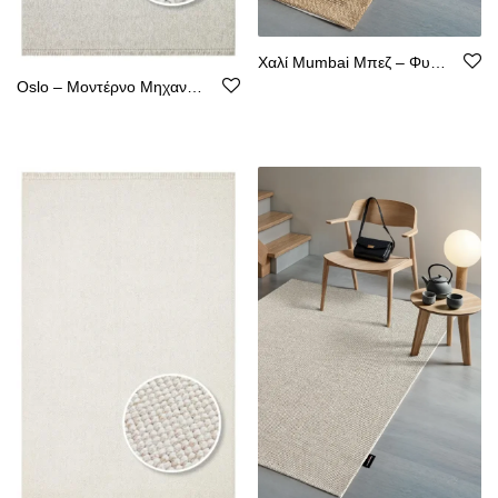
Χαλί Mumbai Μπεζ – Φυσική Όψη Κιλιμιού, Αντιολισθητικό, Υποαλλεργικό
Oslo – Μοντέρνο Μηχανοποίητο Χαλί από Ψάθα – Χωρίς Χνούδι