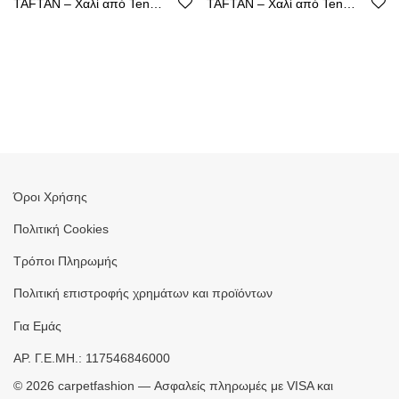
TAFTAN – Χαλί από Tencel με Καθαρή Γραμμή
TAFTAN – Χαλί από Tencel με Καθαρή Γραμμή
Όροι Χρήσης
Πολιτική Cookies
Τρόποι Πληρωμής
Πολιτική επιστροφής χρημάτων και προϊόντων
Για Εμάς
ΑΡ. Γ.Ε.ΜΗ.: 117546846000
©
2026
carpetfashion — Ασφαλείς πληρωμές με VISA και