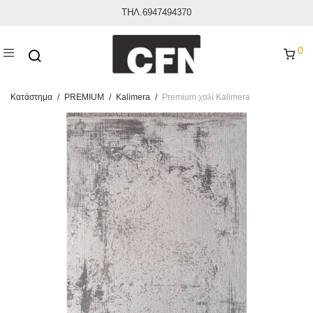
ΤΗΛ.6947494370
0
Κατάστημα
/
PREMIUM
/
Kalimera
/
Premium χαλί Kalimera