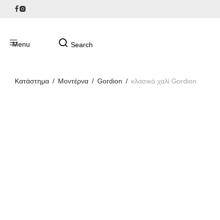
Κατάστημα
/
Μοντέρνα
/
Gordion
/
κλασικό χαλί Gordion