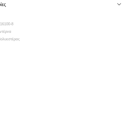
ίες
-16100-8
ντέρνα
Πολυεστέρας