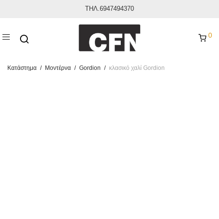
ΤΗΛ.6947494370
0
Κατάστημα
/
Μοντέρνα
/
Gordion
/
κλασικό χαλί Gordion