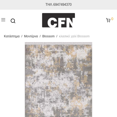
ΤΗΛ.6947494370
0
Κατάστημα
/
Μοντέρνα
/
Blossom
/
κλασικό χαλί Blossom