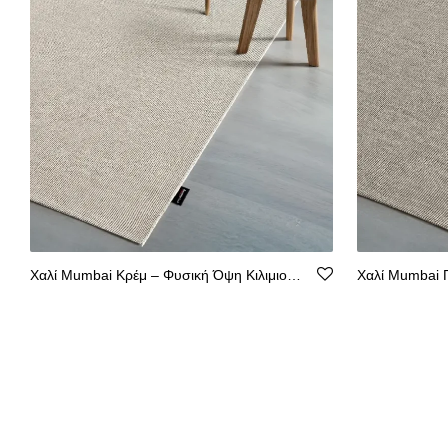
Χαλί Mumbai Κρέμ – Φυσική Όψη Κιλιμιού, Αντιολισθητικό, Υποαλλεργικόm