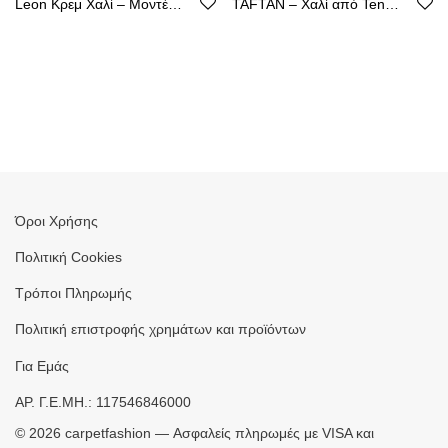
Leon Κρεμ Χαλί – Μοντέρνος Σχεδιασμός, Ακρυλικό με Βάση από Βαμβάκι
TAFTAN – Χαλί από Tencel με Καθαρή Γραμμή
Όροι Χρήσης
Πολιτική Cookies
Τρόποι Πληρωμής
Πολιτική επιστροφής χρημάτων και προϊόντων
Για Εμάς
ΑΡ. Γ.Ε.ΜΗ.: 117546846000
©
2026
carpetfashion — Ασφαλείς πληρωμές με VISA και