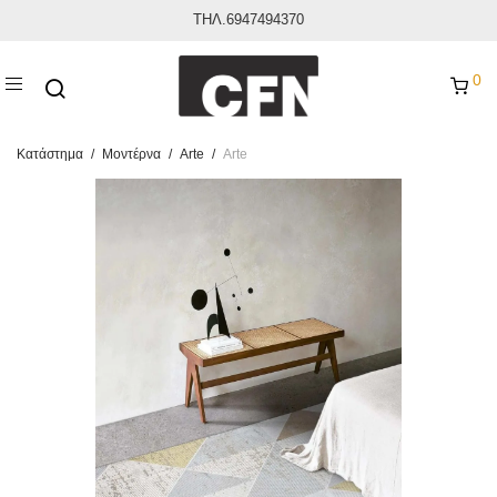
ΤΗΛ.6947494370
0
Κατάστημα
/
Μοντέρνα
/
Arte
/
Arte