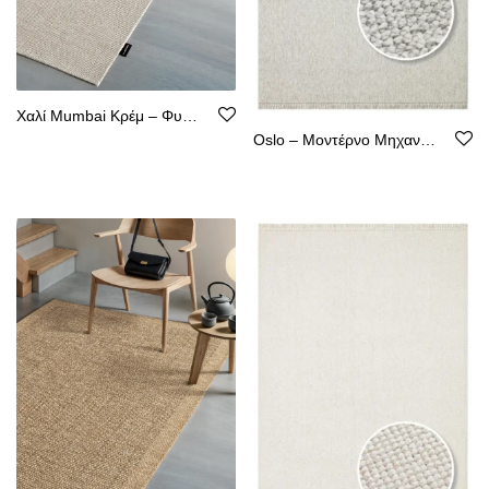
Χαλί Mumbai Κρέμ – Φυσική Όψη Κιλιμιού, Αντιολισθητικό, Υποαλλεργικόm
Oslo – Μοντέρνο Μηχανοποίητο Χαλί από Ψάθα – Χωρίς Χνούδι