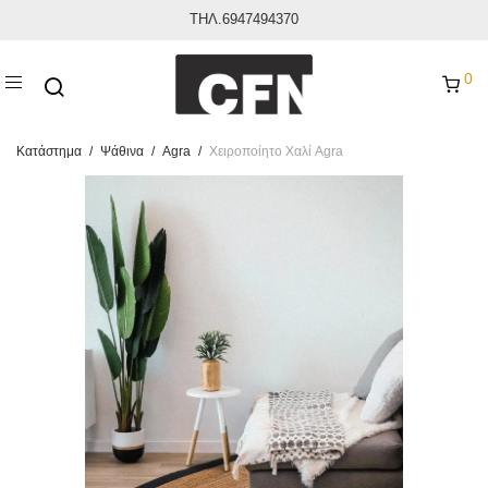
ΤΗΛ.6947494370
0
Κατάστημα
/
Ψάθινα
/
Agra
/
Χειροποίητο Χαλί Agra