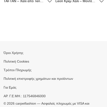
TAFTAN – Χαλί από Tencel με Καθαρή Γραμμή
Leon Κρεμ Χαλί – Μοντέρνος Σχεδιασμός, Ακρυλικό με Βάση από Βαμβάκι
Όροι Χρήσης
Πολιτική Cookies
Τρόποι Πληρωμής
Πολιτική επιστροφής χρημάτων και προϊόντων
Για Εμάς
ΑΡ. Γ.Ε.ΜΗ.: 117546846000
©
2026
carpetfashion — Ασφαλείς πληρωμές με VISA και