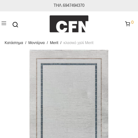
ΤΗΛ.6947494370
0
Κατάστημα
/
Μοντέρνα
/
Merit
/
κλασικό χαλί Merit