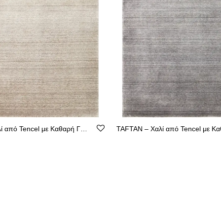
TAFTAN – Χαλί από Tencel με Καθαρή Γραμμή