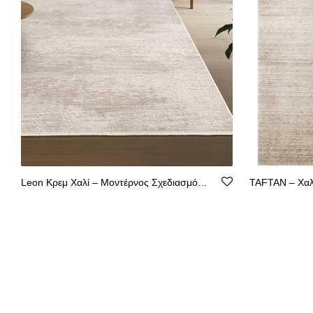
Leon Κρεμ Χαλί – Μοντέρνος Σχεδιασμός, Ακρυλικό με Βάση από Βαμβάκι