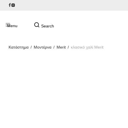
Κατάστημα
/
Μοντέρνα
/
Merit
/
κλασικό χαλί Merit